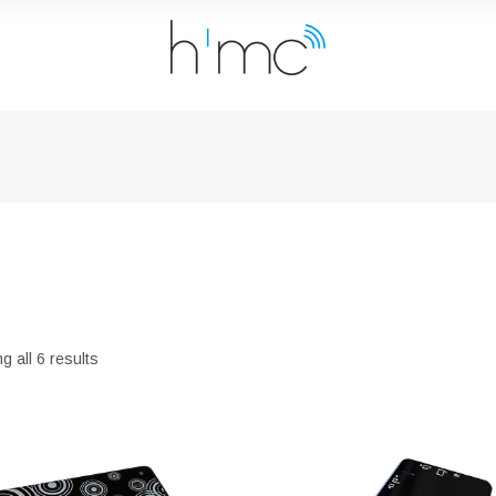
Sorted
g all 6 results
by
price:
low
to
high